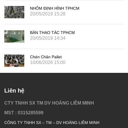
NHÔM ĐỊNH HÌNH TPHCM
20/05/2019 15:28
BÀN THAO TÁC TPHCM
20/05/2019 14:34
Chén Chân Pallet
10/06/2026 15:00
Liên hệ
CTY TNHH SX TM DV HOÀNG LIÊM MINH
MST : 0315285599
CÔNG TY TNHH SX – TM – DV HOÀNG LIÊM MINH