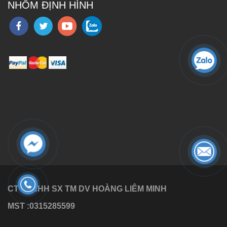
NHÔM ĐỊNH HÌNH
CTY TNHH SX TM DV HOÀNG LIÊM MINH
MST :0315285599