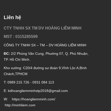
Liên hệ
CTY TNHH SX TM DV HOÀNG LIÊM MINH
MST : 0315285599
CÔNG TY TNHH SX – TM – DV HOÀNG LIÊM MINH
ĐC:
2/2 Phùng Văn Cung, Phường 07, Q. Phú Nhuận,
TP. Hồ Chí Minh.
Kho xưởng: C20/4 đường sư đoàn 9,Vĩnh Lộc A,Bình
Chánh,TPHCM
T: 0989 215 726 - 0931 084 113
E: kd
hoangliemminhstp2018@gmail.com
W:
https://hoangliemminh.com/
http://minhliem.com