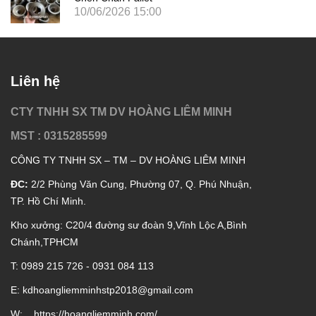
10/06/2026 15:00
Liên hệ
CTY TNHH SX TM DV HOÀNG LIÊM MINH
MST : 0315285599
CÔNG TY TNHH SX – TM – DV HOÀNG LIÊM MINH
ĐC:
2/2 Phùng Văn Cung, Phường 07, Q. Phú Nhuận,
TP. Hồ Chí Minh.
Kho xưởng: C20/4 đường sư đoàn 9,Vĩnh Lộc A,Bình
Chánh,TPHCM
T: 0989 215 726 - 0931 084 113
E: kd
hoangliemminhstp2018@gmail.com
W:
https://hoangliemminh.com/